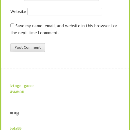
Website
Save my name, email, and website in this browser for
the next time I comment.
lvtogel gacor
แทงหวย
may
bola99