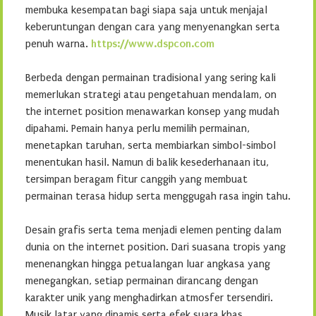
membuka kesempatan bagi siapa saja untuk menjajal
keberuntungan dengan cara yang menyenangkan serta
penuh warna.
https://www.dspcon.com
Berbeda dengan permainan tradisional yang sering kali
memerlukan strategi atau pengetahuan mendalam, on
the internet position menawarkan konsep yang mudah
dipahami. Pemain hanya perlu memilih permainan,
menetapkan taruhan, serta membiarkan simbol-simbol
menentukan hasil. Namun di balik kesederhanaan itu,
tersimpan beragam fitur canggih yang membuat
permainan terasa hidup serta menggugah rasa ingin tahu.
Desain grafis serta tema menjadi elemen penting dalam
dunia on the internet position. Dari suasana tropis yang
menenangkan hingga petualangan luar angkasa yang
menegangkan, setiap permainan dirancang dengan
karakter unik yang menghadirkan atmosfer tersendiri.
Musik latar yang dinamis serta efek suara khas