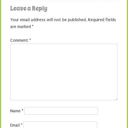
Leave a Reply
Your email address will not be published.
Required fields
are marked
*
Comment
*
Name
*
Email
*