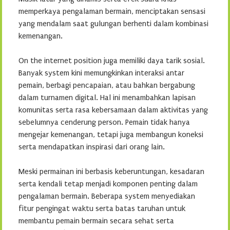
memperkaya pengalaman bermain, menciptakan sensasi
yang mendalam saat gulungan berhenti dalam kombinasi
kemenangan.
On the internet position juga memiliki daya tarik sosial.
Banyak system kini memungkinkan interaksi antar
pemain, berbagi pencapaian, atau bahkan bergabung
dalam turnamen digital. Hal ini menambahkan lapisan
komunitas serta rasa kebersamaan dalam aktivitas yang
sebelumnya cenderung person. Pemain tidak hanya
mengejar kemenangan, tetapi juga membangun koneksi
serta mendapatkan inspirasi dari orang lain.
Meski permainan ini berbasis keberuntungan, kesadaran
serta kendali tetap menjadi komponen penting dalam
pengalaman bermain. Beberapa system menyediakan
fitur pengingat waktu serta batas taruhan untuk
membantu pemain bermain secara sehat serta