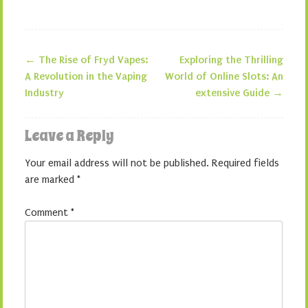
←
The Rise of Fryd Vapes:
Exploring the Thrilling
Post navigation
A Revolution in the Vaping
World of Online Slots: An
Industry
extensive Guide
→
Leave a Reply
Your email address will not be published.
Required fields
are marked
*
Comment
*