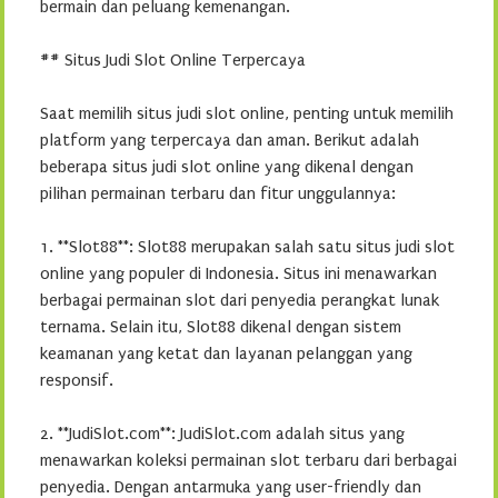
bermain dan peluang kemenangan.
## Situs Judi Slot Online Terpercaya
Saat memilih situs judi slot online, penting untuk memilih
platform yang terpercaya dan aman. Berikut adalah
beberapa situs judi slot online yang dikenal dengan
pilihan permainan terbaru dan fitur unggulannya:
1. **Slot88**: Slot88 merupakan salah satu situs judi slot
online yang populer di Indonesia. Situs ini menawarkan
berbagai permainan slot dari penyedia perangkat lunak
ternama. Selain itu, Slot88 dikenal dengan sistem
keamanan yang ketat dan layanan pelanggan yang
responsif.
2. **JudiSlot.com**: JudiSlot.com adalah situs yang
menawarkan koleksi permainan slot terbaru dari berbagai
penyedia. Dengan antarmuka yang user-friendly dan