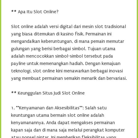
## Apa Itu Slot Online?
Slot online adalah versi digital dari mesin slot tradisional
yang biasa ditemukan di kasino fisik. Permainan ini
mengandalkan keberuntungan, di mana pemain memutar
gulungan yang berisi berbagai simbol. Tujuan utama
adalah mencocokkan simbol-simbol tersebut pada
payline untuk memenangkan hadiah. Dengan kemajuan
teknologi, slot online kini menawarkan berbagai inovasi
yang membuat permainan semakin menarik dan bervariasi.
## Keunggulan Situs Judi Slot Online
1. **Kenyamanan dan Aksesibilitas**: Salah satu
keuntungan utama bermain slot online adalah
kenyamanannya. Anda dapat mengakses permainan
kapan saja dan di mana saja melalui perangkat komputer
atau ponsel pintar. Ini memberikan fleksibilitas yang