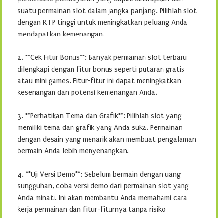
suatu permainan slot dalam jangka panjang. Pilihlah slot
dengan RTP tinggi untuk meningkatkan peluang Anda
mendapatkan kemenangan.
2. **Cek Fitur Bonus**: Banyak permainan slot terbaru
dilengkapi dengan fitur bonus seperti putaran gratis
atau mini games. Fitur-fitur ini dapat meningkatkan
kesenangan dan potensi kemenangan Anda.
3. **Perhatikan Tema dan Grafik**: Pilihlah slot yang
memiliki tema dan grafik yang Anda suka. Permainan
dengan desain yang menarik akan membuat pengalaman
bermain Anda lebih menyenangkan.
4. **Uji Versi Demo**: Sebelum bermain dengan uang
sungguhan, coba versi demo dari permainan slot yang
Anda minati. Ini akan membantu Anda memahami cara
kerja permainan dan fitur-fiturnya tanpa risiko