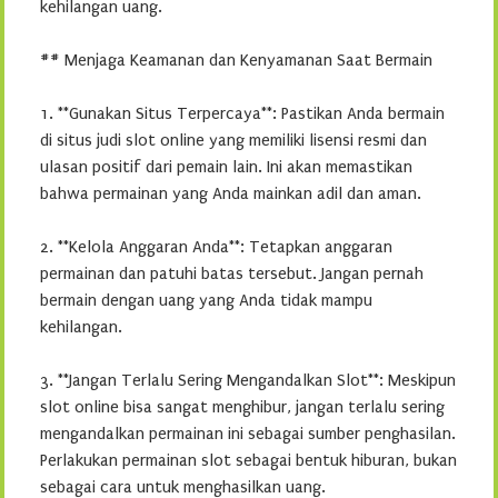
kehilangan uang.
## Menjaga Keamanan dan Kenyamanan Saat Bermain
1. **Gunakan Situs Terpercaya**: Pastikan Anda bermain
di situs judi slot online yang memiliki lisensi resmi dan
ulasan positif dari pemain lain. Ini akan memastikan
bahwa permainan yang Anda mainkan adil dan aman.
2. **Kelola Anggaran Anda**: Tetapkan anggaran
permainan dan patuhi batas tersebut. Jangan pernah
bermain dengan uang yang Anda tidak mampu
kehilangan.
3. **Jangan Terlalu Sering Mengandalkan Slot**: Meskipun
slot online bisa sangat menghibur, jangan terlalu sering
mengandalkan permainan ini sebagai sumber penghasilan.
Perlakukan permainan slot sebagai bentuk hiburan, bukan
sebagai cara untuk menghasilkan uang.