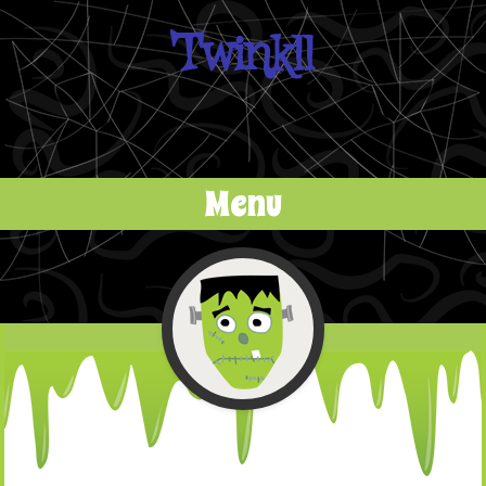
Twinkll
Menu
Skip to content