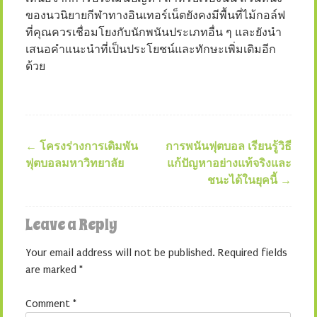
ของนวนิยายกีฬาทางอินเทอร์เน็ตยังคงมีพื้นที่ไม้กอล์ฟ
ที่คุณควรเชื่อมโยงกับนักพนันประเภทอื่น ๆ และยังนำ
เสนอคำแนะนำที่เป็นประโยชน์และทักษะเพิ่มเติมอีก
ด้วย
←
โครงร่างการเดิมพัน
การพนันฟุตบอล เรียนรู้วิธี
Post navigation
ฟุตบอลมหาวิทยาลัย
แก้ปัญหาอย่างแท้จริงและ
ชนะได้ในยุคนี้
→
Leave a Reply
Your email address will not be published.
Required fields
are marked
*
Comment
*