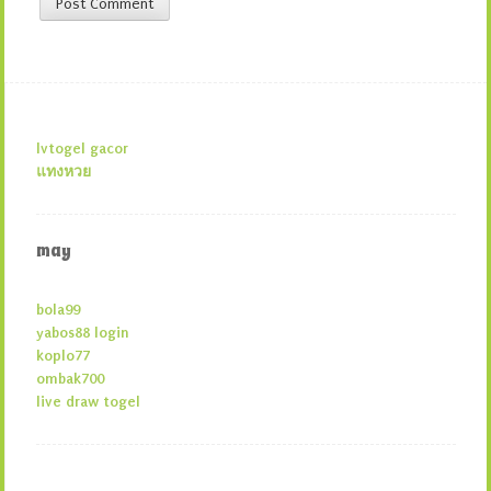
lvtogel gacor
แทงหวย
may
bola99
yabos88 login
koplo77
ombak700
live draw togel