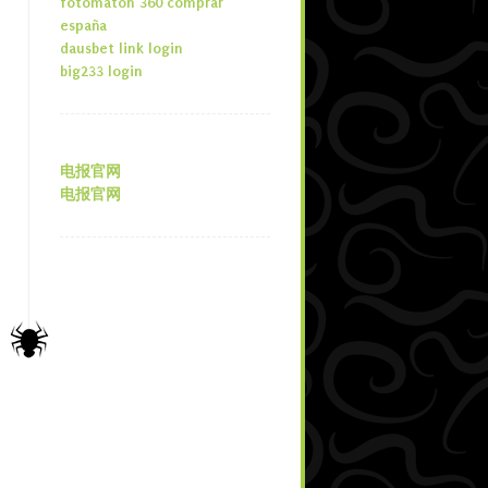
fotomaton 360 comprar
españa
dausbet link login
big233 login
电报官网
电报官网