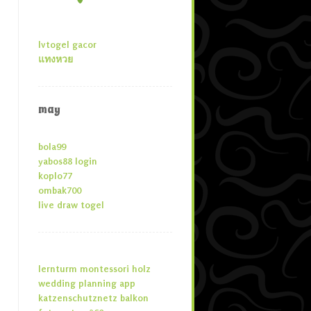
lvtogel gacor
แทงหวย
may
bola99
yabos88 login
koplo77
ombak700
live draw togel
lernturm montessori holz
wedding planning app
katzenschutznetz balkon